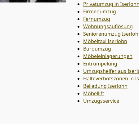
Privatumzug in Iserloh
Firmenumzug
Fernumzug
Wohnungsauflösung
Seniorenumzug Iserloh
Möbeltaxi
Iserlohn
Büroumzug
Möbeleinlagerungen
Entrümpelung
Umzugshelfer aus Iser
Halteverbotszonen in I
Beiladung
Iserlohn
Möbellift
Umzugsservice