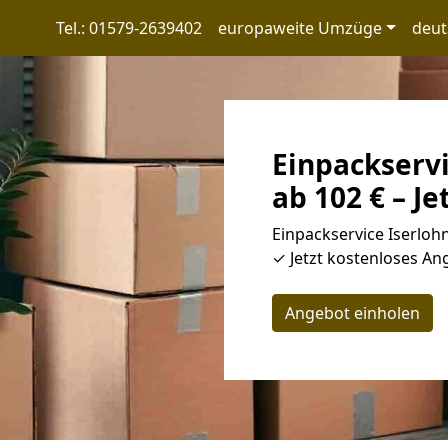
Tel.: 01579-2639402
europaweite Umzüge
deut
Einpackservi
ab 102 € – Je
Einpackservice Iserloh
✓ Jetzt kostenloses Ang
Angebot einholen