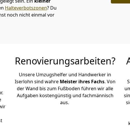
elegt sein. Ein
kleiner
den
Halteverbotszonen
? Du
st noch nicht einmal vor
Renovierungsarbeiten?
Unsere Umzugshelfer und Handwerker in
Iserlohn sind wahre
Meister ihres Fachs
. Von
S
der Wand bis zum Fußboden führen wir alle
um
r.
Aufgaben kostengünstig und fachmännisch
si
e
aus.
s
wir
st