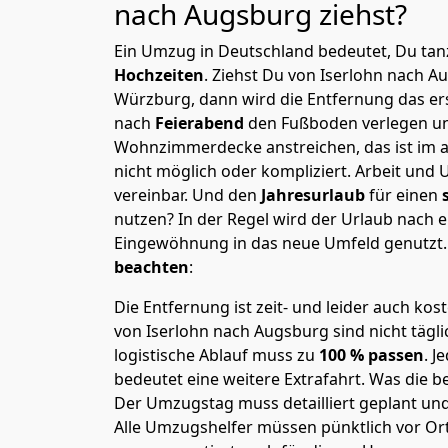
nach Augsburg
ziehst?
Ein Umzug in Deutschland bedeutet, Du tanz
Hochzeiten
. Ziehst Du von Iserlohn nach 
Würzburg, dann wird die Entfernung das e
nach
Feierabend
den Fußboden verlegen un
Wohnzimmerdecke anstreichen, das ist im a
nicht möglich oder kompliziert.
Arbeit und 
vereinbar. Und den
Jahresurlaub
für einen
nutzen? In der Regel wird der Urlaub nach
Eingewöhnung in das neue Umfeld genutzt
beachten
:
Die Entfernung ist zeit- und leider auch kos
von Iserlohn nach Augsburg sind nicht tägl
logistische Ablauf muss zu
100 % passen
. 
bedeutet eine weitere Extrafahrt. Was die be
Der Umzugstag muss detailliert geplant un
Alle Umzugshelfer müssen pünktlich vor Ort