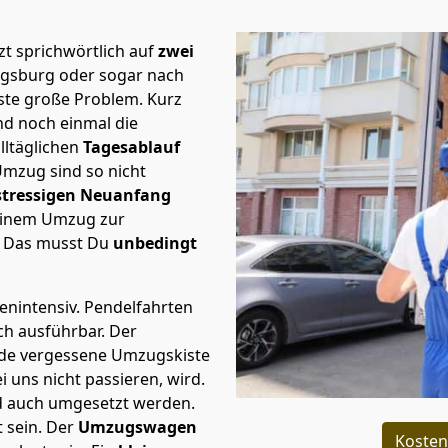
t sprichwörtlich auf
zwei
Augsburg oder sogar nach
rste große Problem.
Kurz
d noch einmal die
lltäglichen
Tagesablauf
Umzug sind so nicht
stressigen Neuanfang
 einem Umzug zur
. Das musst Du
unbedingt
tenintensiv. Pendelfahrten
ich ausführbar.
Der
Jede vergessene Umzugskiste
i uns nicht passieren, wird.
d auch umgesetzt werden.
 sein. Der
Umzugswagen
Kosten