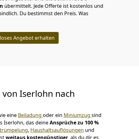
en
übermittelt. Jede Offerte ist kostenlos und
indlich. Du bestimmst den Preis. Was
loses Angebot erhalten
g von
Iserlohn nach
ie eine
Beiladung
oder ein
Miniumzug
sind
s Iserlohn, das deine
Ansprüche zu 100 %
trümpelung
,
Haushaltsauflösungen
und
ist
weitaus kostengünstiger
, als du dir es