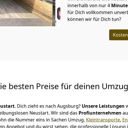
innerhalb von nur
4
Minut
für Dich vollkommen unverb
können wir für Dich tun?
Kosten
Die besten Preise für deinen Umzu
ustart
. Dich zieht es nach Augsburg?
Unsere Leistungen
w
reibungslosen Neustart.
Wir sind das
Profiunternehmen
au
serlohn die Nummer eins in Sachen Umzug,
Kleintransporte
,
En
in Angebot und du wirst sehen, die professionelle Lösung 