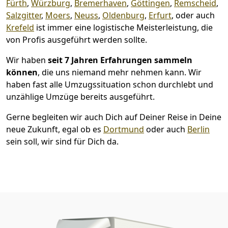
Fürth
,
Würzburg
,
Bremer­haven
,
Göttingen
,
Remscheid
,
Salzgitter
,
Moers
,
Neuss
,
Oldenburg
,
Erfurt
, oder auch
Krefeld
ist immer eine logistische Meisterleistung, die
von Profis ausgeführt werden sollte.
Wir haben
seit
7 Jahren Erfahrungen sammeln
können
, die uns niemand mehr nehmen kann. Wir
haben fast alle Umzugssituation schon durchlebt und
unzählige Umzüge bereits ausgeführt.
Gerne begleiten wir auch Dich auf Deiner Reise in Deine
neue Zukunft, egal ob es
Dortmund
oder auch
Berlin
sein soll, wir sind für Dich da.